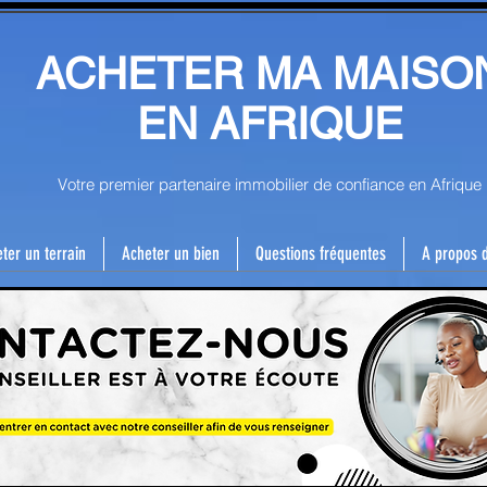
ACHETER MA MAISO
EN AFRIQUE
Votre premier partenaire immobilier de confiance en Afrique
ter un terrain
Acheter un bien
Questions fréquentes
A propos 