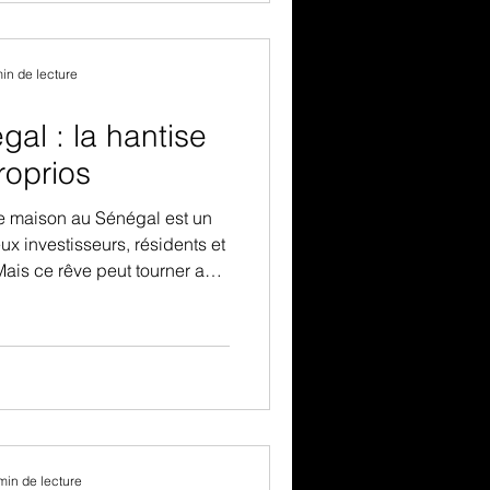
in de lecture
al : la hantise
roprios
e maison au Sénégal est un
x investisseurs, résidents et
ais ce rêve peut tourner au
-à-dire l’occupation illégale
plus peur aux propriétaires.
ives, procédures longues et
e risque est réel. Voici un
seils concrets pour protéger
liers au Sénégal.
min de lecture