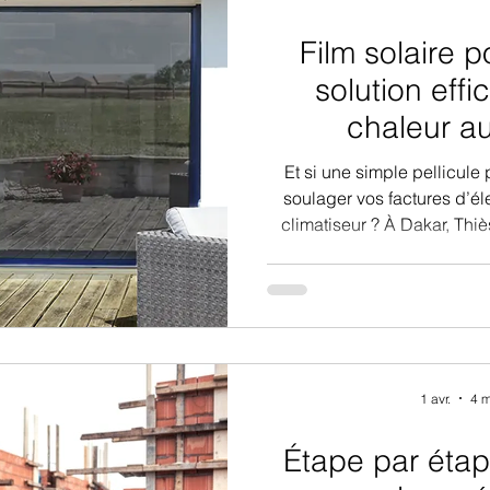
Film solaire p
solution effi
chaleur a
Et si une simple pellicule 
soulager vos factures d’élec
climatiseur ? À Dakar, Thiès
cogne presque toute l’année, 
en plus de foyers et de bure
de bloquer chaleur et UV – 
dans l’obscurité. Alors, g
1 avr.
4 m
Étape par éta