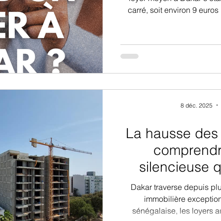
carré, soit environ 9 euros
Cette moyenne donne un repè
comprendre la réalité du ma
homogène. C’est une capita
de prix traduisent des 
sociales très différen
8 déc. 2025
La hausse des 
comprendr
silencieuse qu
familles s
Dakar traverse depuis pl
immobilière exception
sénégalaise, les loyers 