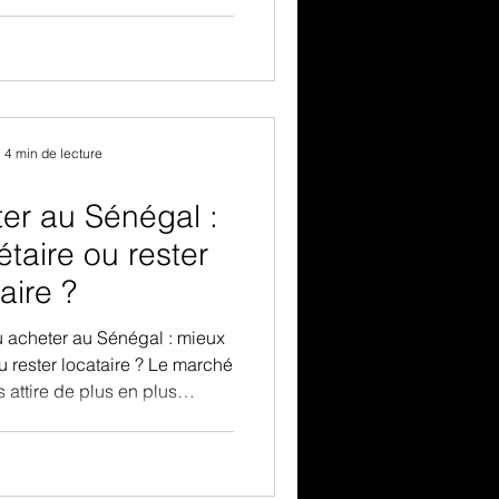
lution des revenus. Cette
tique, bouleverse l’équilibre
modestes et transforme
 paysage urbain.
4 min de lecture
er au Sénégal :
étaire ou rester
aire ?
u acheter au Sénégal : mieux
ou rester locataire ? Le marché
 attire de plus en plus
angers séduits par la stabilité
u foncier. Mais une question
heter ou louer sa maison au
e votre situation financière,