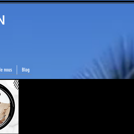
N
de nous
Blog