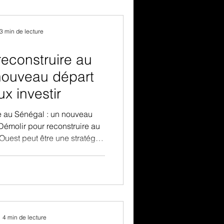
e votre vision à long terme.
re peut être une va
3 min de lecture
reconstruire au
nouveau départ
x investir
e au Sénégal : un nouveau
Démolir pour reconstruire au
Ouest peut être une stratégie
 repartir de zéro peut offrir
et de modernité à votre projet
 dans de nombreuses villes
luent : les maisons d’hier ne
ux standards d’aujourd’hui.
façons ou envies de
4 min de lecture