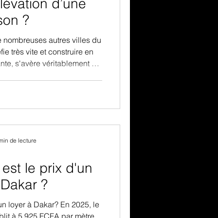
lévation d’une
son ?
e nombreuses autres villes du
ie très vite et construire en
nte, s'avère véritablement de
surélévation d’une maison est
ermet de gagner de l’espace
r sur le terrain. Que ce soit
, un bureau ou un espace de
nécessite une planification
e respect de nomb
min de lecture
est le prix d'un
 Dakar ?
r à Dakar? En 2025, le
blit à 5 925 FCFA par mètre