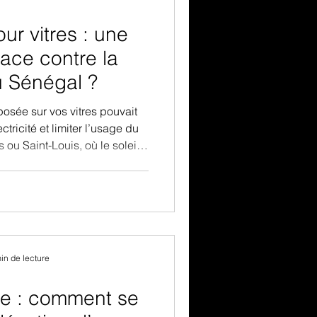
our vitres : une
cace contre la
u Sénégal ?
posée sur vos vitres pouvait
tricité et limiter l’usage du
 ou Saint-Louis, où le soleil
le film solaire séduit de plus
aux. Cette fine couche promet
sans plonger votre intérieur
adget ou vraie bonne idée ?
in de lecture
pe : comment se