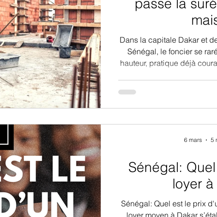
passe la suré
mai
Dans la capitale Dakar et d
Sénégal, le foncier se raréf
hauteur, pratique déjà coura
plus en plus nécessaire. La 
un projet ambitieux, qui p
supplémentaire sans empiéte
pour ajouter des chambres
loisirs, cette opération 
minutieuse et l
6 mars
5 
Sénégal: Quel 
loyer à
Sénégal: Quel est le prix d'un loye
loyer moyen à Dakar s’éta