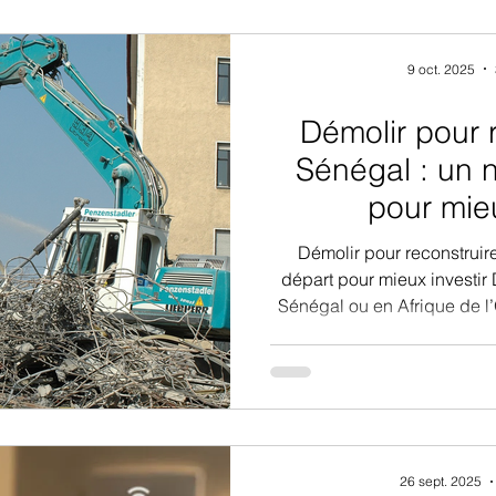
de vos projets de vie et d
Devenir propriétai
9 oct. 2025
Démolir pour 
Sénégal : un 
pour mieu
Démolir pour reconstruir
départ pour mieux investir 
Sénégal ou en Afrique de l’
rentable. Découvrez pourquoi
plus de valeur, de sécurité 
immobilier. Au Sénégal et
africaines, les besoins évo
répondent plus toujours a
Entre vétusté, mal
26 sept. 2025