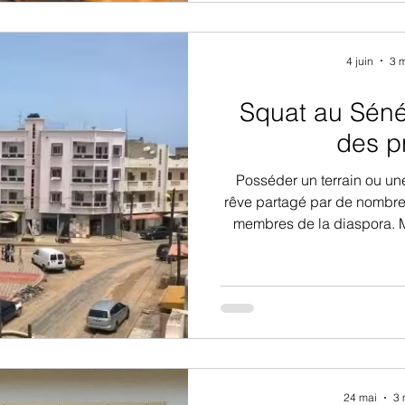
4 juin
3 m
Squat au Sénég
des p
Posséder un terrain ou un
rêve partagé par de nombreu
membres de la diaspora. M
cauchemar : le squat, c’est
d’un bien, fait de plus en 
Entre lenteurs administrat
manque de surveillance, l
témoignage vécu et des con
vos biens immobi
24 mai
3 