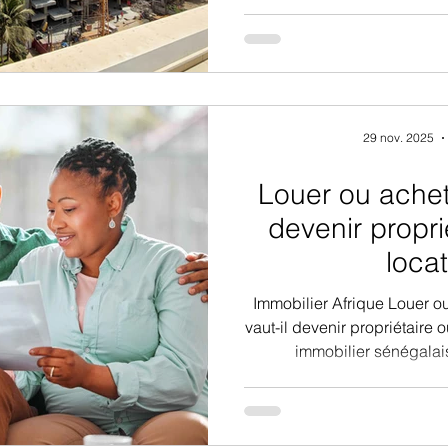
dépasse largement l’évo
flambée, loin d’être anecdo
des ménages les plus 
profondément le
29 nov. 2025
Louer ou achet
devenir propri
locat
Immobilier Afrique Louer o
vaut-il devenir propriétaire 
immobilier sénégalais
d’investisseurs locaux ou étr
du pays et la croissance d
demeure : mieux vaut-il ac
Sénégal ? Ce choix dépend d