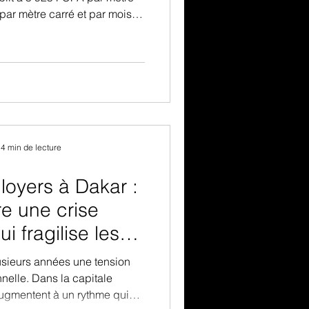
 par mètre carré et par mois.
re, mais elle ne suffit pas à
rché. Dakar n’est pas un bloc
le segmentée, où les écarts
dynamiques économiques et
tes selon les quartiers.
4 min de lecture
loyers à Dakar :
e une crise
i fragilise les
énégalaises
usieurs années une tension
nelle. Dans la capitale
augmentent à un rythme qui