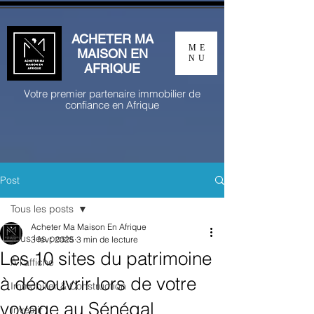
ACHETER MA
ME
MAISON EN
NU
AFRIQUE
Votre premier partenaire immobilier de
confiance en Afrique
Post
Tous les posts
Acheter Ma Maison En Afrique
Tous les posts
3 févr. 2025
3 min de lecture
Les 10 sites du patrimoine
À l'affiche
à découvrir lors de votre
Immobilier & Construction
voyage au Sénégal
Investir