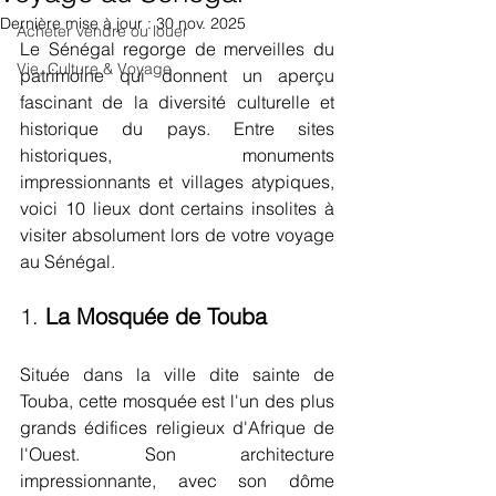
Dernière mise à jour :
30 nov. 2025
Acheter vendre ou louer
Le Sénégal regorge de merveilles du 
Vie, Culture & Voyage
patrimoine qui donnent un aperçu 
fascinant de la diversité culturelle et 
historique du pays. Entre sites 
historiques, monuments 
impressionnants et villages atypiques, 
voici 10 lieux dont certains insolites à 
visiter absolument lors de votre voyage 
au Sénégal. 
1. 
La Mosquée de Touba
Située dans la ville dite sainte de 
Touba, cette mosquée est l'un des plus 
grands édifices religieux d'Afrique de 
l'Ouest. Son architecture 
impressionnante, avec son dôme 