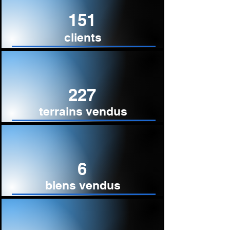
151
clients
227
terrains vendus
6
biens vendus