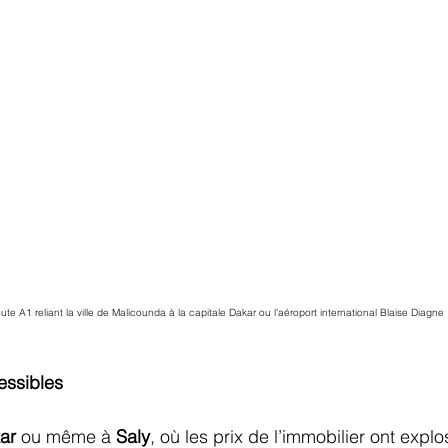
ute A1 reliant la ville de Malicounda à la capitale Dakar ou l'aéroport international Blaise Diagne
essibles
ar
 ou même à 
Saly
, où les prix de l’immobilier ont expl