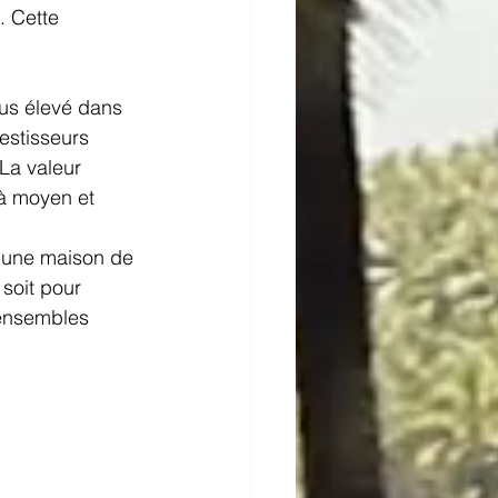
. Cette 
lus élevé dans 
estisseurs 
La valeur 
 à moyen et 
, une maison de 
soit pour 
’ensembles 