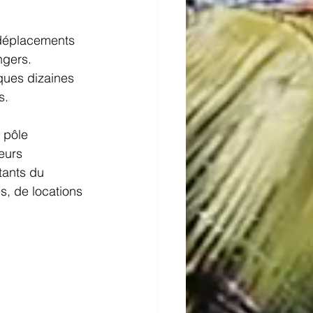
s déplacements 
ngers.
ques dizaines 
s.
 pôle 
eurs 
tants du 
s, de locations 