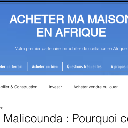
ACHETER MA MAISO
EN AFRIQUE
Votre premier partenaire immobilier de confiance en Afrique
ter un terrain
Acheter un bien
Questions fréquentes
A propos 
ilier & Construction
Investir
Acheter vendre ou louer
re
 Malicounda : Pourquoi c