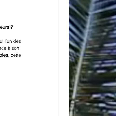
seurs ?
i l’un des 
âce à son 
bles
, cette 