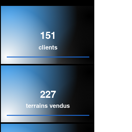
151
clients
227
terrains vendus