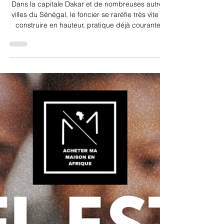
1 avr.
4 min de lecture
Étape par étape : comment se
passe la surélévation d’une
maison ?
Dans la capitale Dakar et de nombreuses autres
villes du Sénégal, le foncier se raréfie très vite et
construire en hauteur, pratique déjà courante,
s'avère véritablement de plus en plus nécessaire.
La surélévation d’une maison est un projet
ambitieux, qui permet de gagner de l’espace
supplémentaire sans empiéter sur le terrain. Que
ce soit pour ajouter des chambres, un bureau ou