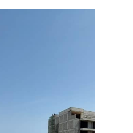
6 mars
5 min de lecture
Sénégal: Quel est le prix d'un
loyer à Dakar ?
Sénégal: Quel est le prix d'un loyer à Dakar? En
2025, le loyer moyen à Dakar s’établit à 5 925
FCFA par mètre carré, soit environ 9 euros par
mètre carré et par mois. Cette moyenne donne
un repère, mais elle ne suffit pas à comprendre la
réalité du marché. Dakar n’est pas un bloc
homogène. C’est une capitale segmentée, où les
écarts de prix traduisent des dynamiques
économiques et sociales très différentes selon les