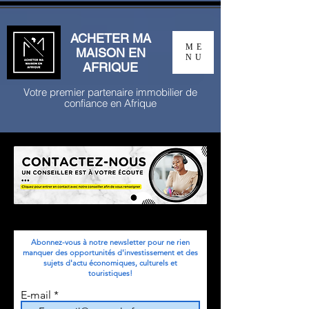
ACHETER MA
ME
MAISON EN
NU
AFRIQUE
Votre premier partenaire immobilier de
confiance en Afrique
Abonnez-vous à notre newsletter pour ne rien
manquer des opportunités d'investissement et des
sujets d'actu économiques, culturels et
touristiques!
E-mail