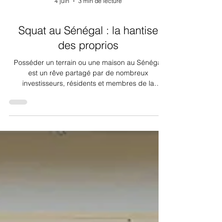
4 juin
3 min de lecture
Squat au Sénégal : la hantise
des proprios
Posséder un terrain ou une maison au Sénégal
est un rêve partagé par de nombreux
investisseurs, résidents et membres de la
diaspora. Mais ce rêve peut tourner au
cauchemar : le squat, c’est-à-dire l’occupation
illégale d’un bien, fait de plus en plus peur aux
propriétaires. Entre lenteurs administratives,
procédures longues et manque de surveillance,
le risque est réel. Voici un témoignage vécu et
des conseils concrets pour protéger vos biens
immobiliers au Sénégal.