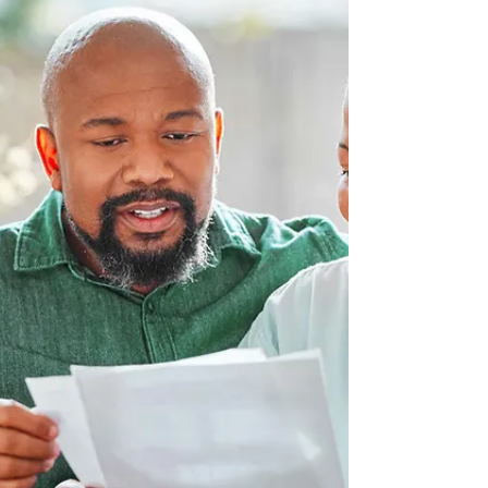
8 déc. 2025
4 min de lecture
La hausse des loyers à Dakar :
comprendre une crise
silencieuse qui fragilise les
familles sénégalaises
Dakar traverse depuis plusieurs années une
tension immobilière exceptionnelle. Dans la
capitale sénégalaise, les loyers augmentent à un
rythme qui dépasse largement l’évolution des
revenus. Cette flambée, loin d’être anecdotique,
bouleverse l’équilibre des ménages les plus
modestes et transforme profondément le
paysage urbain.