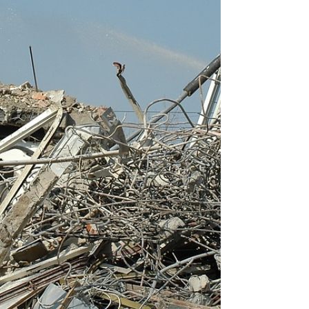
Louer ou acheter au Sénégal :
devenir propriétaire ou rester
locataire ?
Immobilier Afrique Louer ou acheter au Sénégal :
mieux vaut-il devenir propriétaire ou rester
locataire ? Le marché immobilier sénégalais attire
de plus en plus d’investisseurs locaux ou
étrangers séduits par la stabilité du pays et la
croissance du foncier. Mais une question
demeure : mieux vaut-il acheter ou louer sa
maison au Sénégal ? Ce choix dépend de votre
situation financière, de vos projets de vie et de
votre vision à long terme. Devenir propriétaire
peut être une va