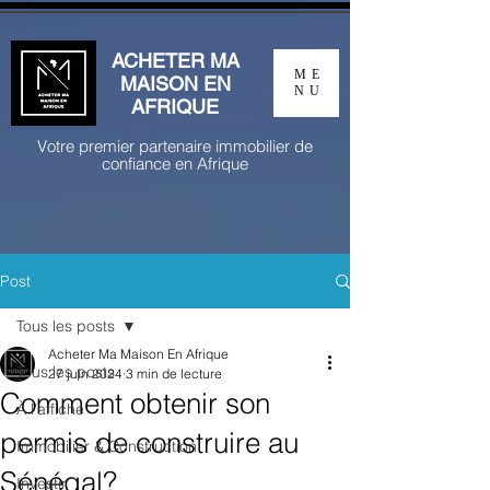
ACHETER MA
ME
MAISON EN
NU
AFRIQUE
Votre premier partenaire immobilier de
confiance en Afrique
Post
Tous les posts
Acheter Ma Maison En Afrique
Tous les posts
27 juin 2024
3 min de lecture
Comment obtenir son
À l'affiche
permis de construire au
Immobilier & Construction
Sénégal?
Investir